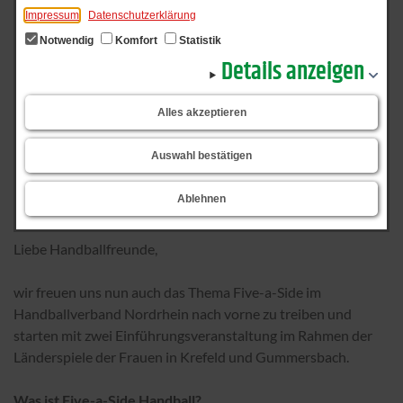
Impressum
Datenschutzerklärung
Notwendig
Komfort
Statistik
Details anzeigen
Alles akzeptieren
Auswahl bestätigen
Ablehnen
Liebe Handballfreunde,
wir freuen uns nun auch das Thema Five-a-Side im
Handballverband Nordrhein nach vorne zu treiben und
starten mit zwei Einführungsveranstaltung im Rahmen der
Länderspiele der Frauen in Krefeld und Gummersbach.
Was ist Five-a-Side Handball?