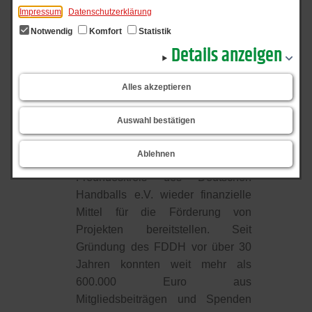
Impressum
Datenschutzerklärung
Notwendig
Komfort
Statistik
Details anzeigen
Alles akzeptieren
Auswahl bestätigen
Ablehnen
Auch im Jahr 2026 wird der
Freundeskreis des Deutschen
Handballs e.V. wieder finanzielle
Mittel für die Förderung von
Projekten bereitstellen. Seit
Gründung des FDDH vor über 30
Jahren konnten weit mehr als
600.000 Euro aus
Mitgliedsbeiträgen und Spenden