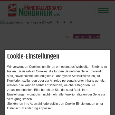
Information der Passste
Cookie-Einstellungen
Start
Nachrichtenarchiv
Nachrichtenarchiv
Wir verwenden Cookies, um Ihnen ein optimales Webseiten-Erlebnis zu
bieten. Dazu zählen Cookies, die für den Betrieb der Seite notwendig
sind, sowie solche, die lediglich zu anonymen Statistikzwecken, für
Komforteinstellungen oder zur Anzeige personalisierter Inhalte genutzt
werden. Sie können selbst entscheiden, welche Kategorien Sie
zulassen möchten. Bitte beachten Sie, dass auf Basis Ihrer
Einstellungen womöglich nicht mehr alle Funktionalitäten der Seite zur
Zeitraum von
Verfügung stehen.
bis
Sie können Ihre Auswahl jederzeit in den Cookie-Einstellungen unter
Datenschutzerklärung anpassen.