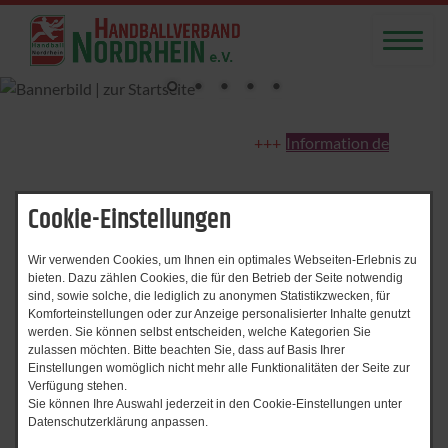
Information der Passste
Cookie-Einstellungen
Start
Nachrichtenarchiv
Nachrichtenarchiv
Wir verwenden Cookies, um Ihnen ein optimales Webseiten-Erlebnis zu
bieten. Dazu zählen Cookies, die für den Betrieb der Seite notwendig
sind, sowie solche, die lediglich zu anonymen Statistikzwecken, für
Komforteinstellungen oder zur Anzeige personalisierter Inhalte genutzt
werden. Sie können selbst entscheiden, welche Kategorien Sie
zulassen möchten. Bitte beachten Sie, dass auf Basis Ihrer
Einstellungen womöglich nicht mehr alle Funktionalitäten der Seite zur
Zeitraum von
Verfügung stehen.
bis
Sie können Ihre Auswahl jederzeit in den Cookie-Einstellungen unter
Datenschutzerklärung anpassen.